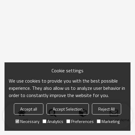
Cookie settings
We use cookies to provide you with the best possible
experience. They also allow us to analyze user behavior in
order to constantly improve the website for you.
Accept all
Accept Selection
Reject All
Accueil
chercher
catégorie
Envoyer une demand
Necessary
Analytics
Preferences
Marketing