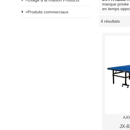
Usage à la maison Products
marque privée
en temps oppor
Produits commerciaux
4 résultats
vitrine
AJO
JX-8