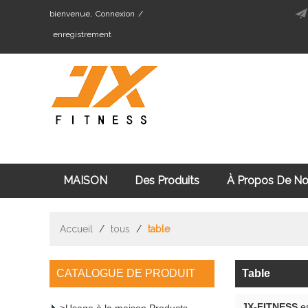
bienvenue,
Connexion
/
enregistrement
MAISON
Des Produits
À Propos De N
Cardio Fitness Équipement
Machine De Mus
Accueil
/
tous
/
table
CATALOGUE DE PRODUIT
Table
JX-FITNESS
es