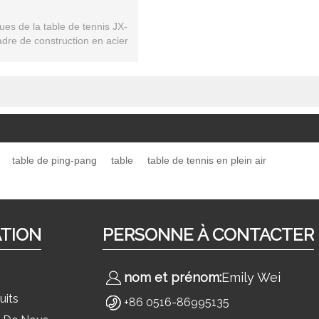
ues de la table de tennis JX-
dre de construction en acier
c poisson en poudre
table de ping-pang
table
table de tennis en plein air
ATION
PERSONNE À CONTACTER
nom et prénom:
Emily Wei
uits
+86 0516-86995135