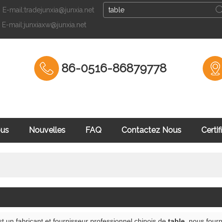
E-mail:tradejunxia@junxia.net
Français
E-mail:junxiaxw@junxia.net
English
Fran
86-0516-86879778
ous
Nouvelles
FAQ
Contactez Nous
Certif
culation
t un fabricant et fournisseur professionnel chinois de
table
, nous four