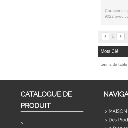
Caractéristiq
9022 avec ca
ave
1
Mots Clé
tennis de table
CATALOGUE DE
NAVIG
PRODUIT
MAISON
Des Prod