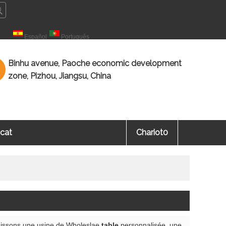
çais
Español
Português
Binhu avenue, Paoche economic development
zone, Pizhou, Jiangsu, China
icat
Chariot
0
nissons une usine de Wholeslae
table
personnalisée, une