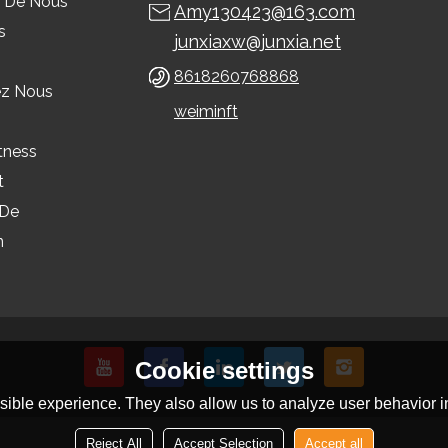
 De Nous
Amy130423@163.com
s
junxiaxw@junxia.net
8618260768868
ez Nous
weiminft
tness
t
 De
n
Cookie settings
ible experience. They also allow us to analyze user behavior in
Reject All
Accept Selection
Accept all