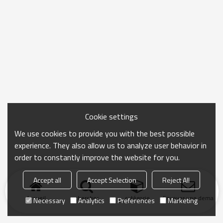
Cookie settings
We use cookies to provide you with the best possible
experience. They also allow us to analyze user behavior in
order to constantly improve the website for you.
Accept all
Accept Selection
Reject All
Accueil
chercher
catégorie
Envoyer une demand
Necessary
Analytics
Preferences
Marketing