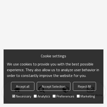
Cookie settings
We use cookies to provide you with the best possible
experience. They also allow us to analyze user behavior in
order to constantly improve the website for you.
Accept all
Accept Selection
Reject All
Accueil
chercher
catégorie
Envoyer une demand
Necessary
Analytics
Preferences
Marketing