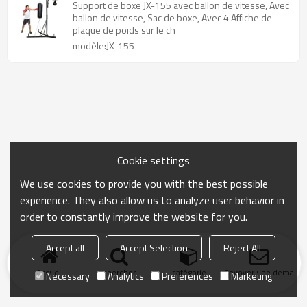
Support de boxe JX-155 avec ballon de vitesse, Avec
ballon de vitesse, Sac de boxe, Avec 4 Affiche de
plaque de poids sur le ch
modèle:JX-155
Cookie settings
We use cookies to provide you with the best possible
experience. They also allow us to analyze user behavior in
order to constantly improve the website for you.
Accept all
Accept Selection
Reject All
Accueil
chercher
catégorie
Envoyer une demand
Necessary
Analytics
Preferences
Marketing