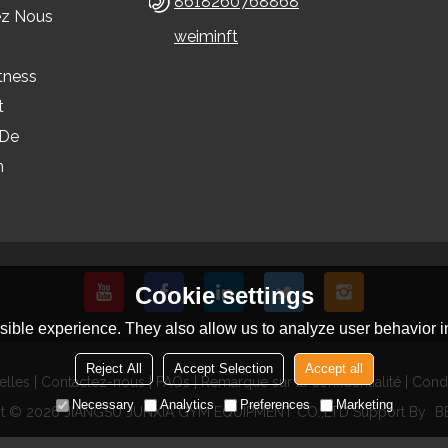
8618260768868
ez Nous
weiminft
tness
t
 De
n
Cookie settings
ible experience. They also allow us to analyze user behavior in
Reject All
Accept Selection
Accept all
elles
Contactez-nous
FAQs
Remarque sur la confidentialité
Condi
Necessary
Analytics
Preferences
Marketing
ht © 2026
JIANGSU JUNXIA GYM EQUIPMENT CO.,LTD
Support By
B