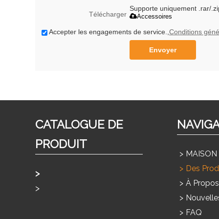
Supporte uniquement .rar/.zi
Télécharger
Accessoires
Accepter les engagements de service.,
Conditions géné
Envoyer
CATALOGUE DE
NAVIG
PRODUIT
MAISON
Des Prod
À Propos
Usage À La Maison Products
Nouvelle
Produits Commerciaux
FAQ