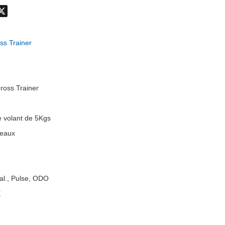
don
hatsApp
X
s Trainer
Cross Trainer
e volant de 5Kgs
veaux
Cal., Pulse, ODO
E