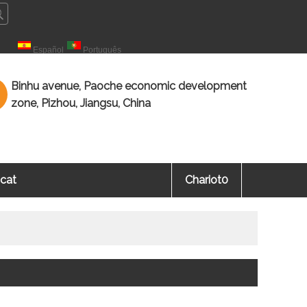
çais
Español
Português
Binhu avenue, Paoche economic development
zone, Pizhou, Jiangsu, China
icat
Chariot
0