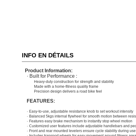
INFO EN DÉTAILS
Product Information:
·
Built for Performance
:
Heavy-duty construction for strength and stability
Made with a home-fitness
quality frame
Precision design delivers a road bike feel
FEATURES:
·
Easy-to-use, adjustable resistance knob to set workout intensity
·
Balanced
5
kgs
internal
flywheel for smooth motion between resi
·
Features easy brake mechanism to instantly stop wheel motion
·
Customized user features include adjustable handlebars
and pe
·
Front and rear mounted levelers ensure cycle stability during use
·
Includes transport wheels for easy movement around fitness area 