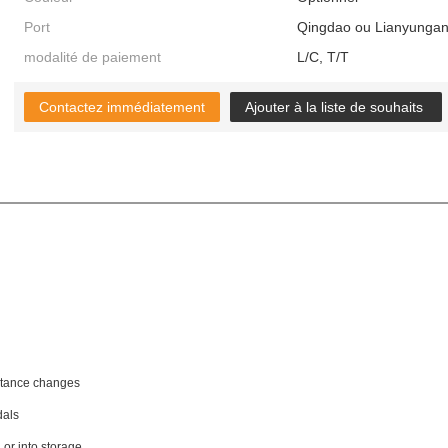
Port
Qingdao ou Lianyunga
modalité de paiement
L/C, T/T
Contactez immédiatement
Ajouter à la liste de souhaits
stance changes
dals
or into storage