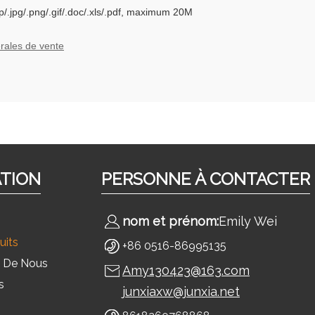
p/.jpg/.png/.gif/.doc/.xls/.pdf, maximum 20M
rales de vente
ATION
PERSONNE À CONTACTER
nom et prénom:
Emily Wei
uits
+86 0516-86995135
 De Nous
Amy130423@163.com
s
junxiaxw@junxia.net