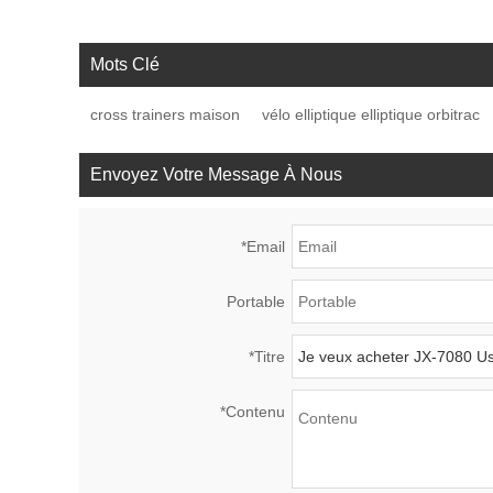
Mots Clé
cross trainers maison
vélo elliptique elliptique orbitrac
Envoyez Votre Message À Nous
*
Email
Portable
*
Titre
*
Contenu