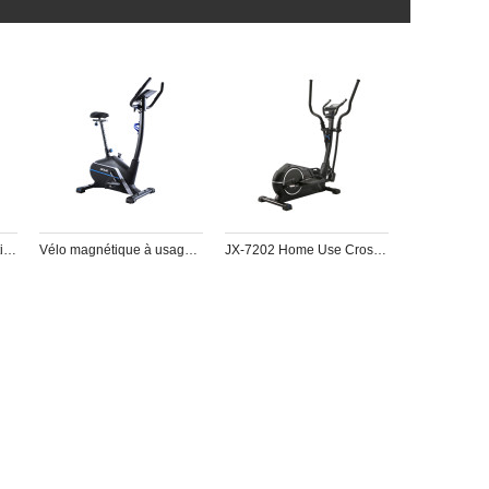
JX-7039B Home Magnetic X Vélo
Vélo magnétique à usage domestique JX-7102
JX-7202 Home Use Cross Trainer