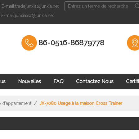
E-mail:tradejunxia@junxia.net
Français
E-mail:junxiaxw@junxia.net
English
Fran
86-0516-86879778
ous
Nouvelles
FAQ
Contactez Nous
Certif
culation
o d'appartement
/
JX-7080 Usage à la maison Cross Trainer