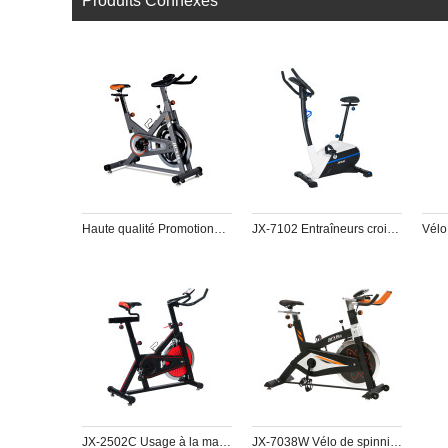
Produits Connexes
Haute qualité Promotionnel pour gym master pt fitness vélo de spinning
JX-7102 Entraîneurs croisés à usage domestique
JX-2502C Usage à la maison Spinning Bike
JX-7038W Vélo de spinning à usage domestique