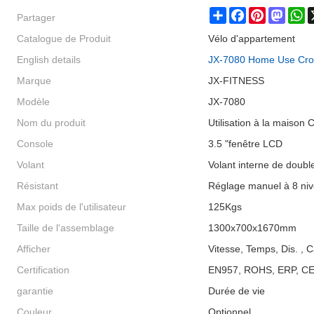
Partager
Share
Facebook
Pinterest
Masto
W
Catalogue de Produit
Vélo d'appartement
English details
JX-7080 Home Use Cros
Marque
JX-FITNESS
Modèle
JX-7080
Nom du produit
Utilisation à la maison 
Console
3.5 "fenêtre LCD
Volant
Volant interne de doubl
Résistant
Réglage manuel à 8 ni
Max poids de l'utilisateur
125Kgs
Taille de l'assemblage
1300x700x1670mm
Afficher
Vitesse, Temps, Dis. , 
Certification
EN957, ROHS, ERP, C
garantie
Durée de vie
Couleur
Optionnel