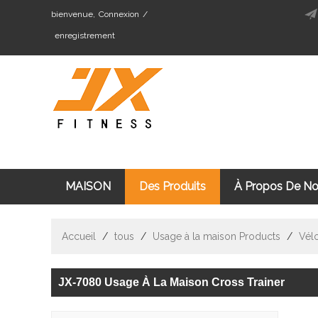
bienvenue,
Connexion
/
enregistrement
MAISON
Des Produits
À Propos De N
Cardio Fitness Équipement
Machine De Mus
Accueil
/
tous
/
Usage à la maison Products
/
Vél
JX-7080 Usage À La Maison Cross Trainer