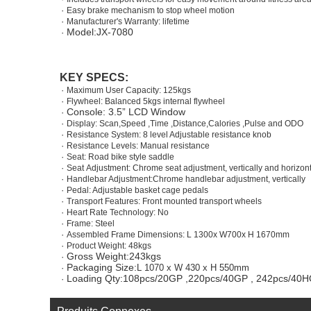
·
Easy brake mechanism to stop wheel motion
·
Manufacturer's Warranty:
lifetime
Model:JX-7
080
·
KEY SPECS:
·
Maximum User Capacity:
1
25
kgs
·
Flywheel: Balanced
5
kgs
internal
flywheel
Console:
3.5
” LCD Window
·
·
Display: Scan,Speed ,Time ,Distance,Calories
,Pulse and ODO
·
Resistance System:
8 level
Adjustable resistance knob
·
Resistance Levels: Manual resistance
·
Seat: Road bike style saddle
·
Seat
Adjustment:
Chrome s
eat adjustment,
vertically and horizont
·
Handlebar Adjustment
:Chrome handlebar
adjustment,
vertically
·
Pedal: Adjustable basket cage pedals
·
Transport Features: Front mounted transport wheels
·
Heart Rate Technology: No
·
Frame: Steel
·
Assembled Frame Dimensions: L
1300
x W
700
x
H 1
670
mm
·
Product Weight:
48
kgs
Gross Weight:
243
kgs
·
Packaging Size:
·
L
1070
x W
430
x H
550
mm
Loading Qty:
108
pcs/20GP ,
220
pcs/40GP ,
242
pcs/40
·