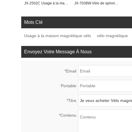
JX-2502C Usage à la maison Spinning Bike
JX-7038W Vélo de spinning à usage domestique
Mots Clé
Usage à la maison magnétique vélo
vélo magnétique
Envoyez Votre Message À Nous
*
Email
Portable
*
Titre
*
Contenu