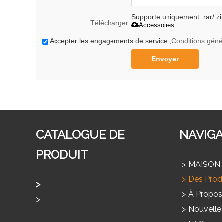
Supporte uniquement .rar/.zi
Télécharger
Accessoires
Accepter les engagements de service.,
Conditions géné
Envoyer
CATALOGUE DE
NAVIG
PRODUIT
MAISON
Des Prod
À Propos
Usage À La Maison Products
Nouvelle
Produits Commerciaux