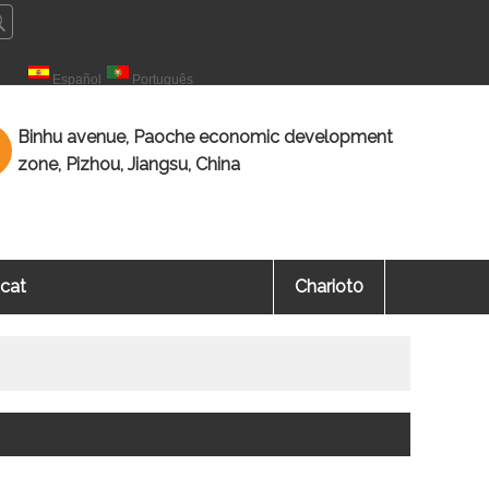
çais
Español
Português
Binhu avenue, Paoche economic development
zone, Pizhou, Jiangsu, China
icat
Chariot
0