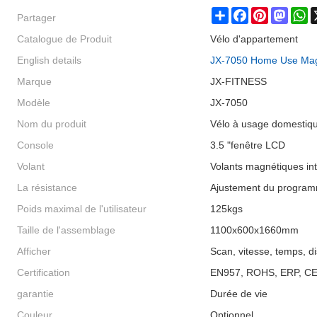
Partager
Share
Facebook
Pinterest
Masto
W
Catalogue de Produit
Vélo d'appartement
English details
JX-7050 Home Use Mag
Marque
JX-FITNESS
Modèle
JX-7050
Nom du produit
Vélo à usage domestiq
Console
3.5 "fenêtre LCD
Volant
Volants magnétiques in
La résistance
Ajustement du program
Poids maximal de l'utilisateur
125kgs
Taille de l'assemblage
1100x600x1660mm
Afficher
Scan, vitesse, temps, d
Certification
EN957, ROHS, ERP, C
garantie
Durée de vie
Couleur
Optionnel