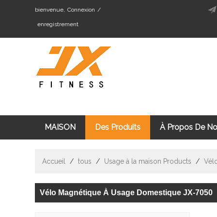
bienvenue,
Connexion
/
enregistrement
MAISON
Des Produits
À Propos De N
Cardio Fitness Équipement
Machine De Mus
Accueil
/
tous
/
Usage à la maison Products
/
Vél
Vélo Magnétique À Usage Domestique JX-7050