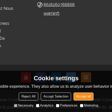
8618260768868
ez Nous
weiminft
tness
t
 De
n
Cookie settings
ible experience. They also allow us to analyze user behavior in
Reject All
Accept Selection
Accept all
elles
Contactez-nous
FAQs
Remarque sur la confidentialité
Condi
Necessary
Analytics
Preferences
Marketing
ht © 2026
JIANGSU JUNXIA GYM EQUIPMENT CO.,LTD
Support By
B