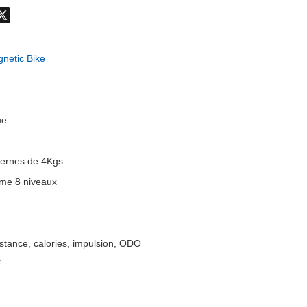
don
hatsApp
X
netic Bike
ue
ternes de 4Kgs
me 8 niveaux
istance, calories, impulsion, ODO
E