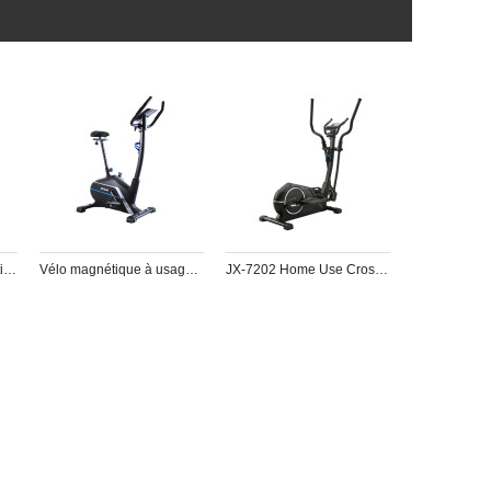
JX-7039B Home Magnetic X Vélo
Vélo magnétique à usage domestique JX-7102
JX-7202 Home Use Cross Trainer