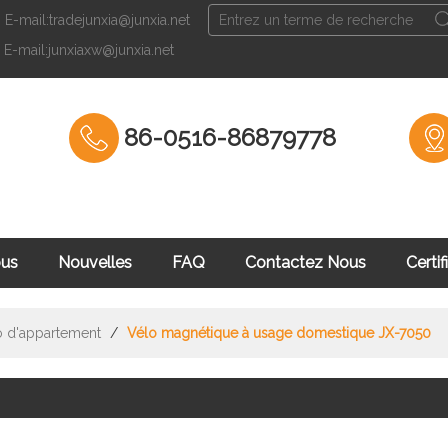
E-mail:tradejunxia@junxia.net
Français
E-mail:junxiaxw@junxia.net
English
Fran
86-0516-86879778
ous
Nouvelles
FAQ
Contactez Nous
Certif
culation
o d'appartement
/
Vélo magnétique à usage domestique JX-7050