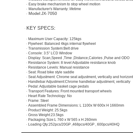
·
Easy brake mechanism to stop wheel motion
·
Manufacturer's Warranty:
lifetime
Model:JX-7
050
·
KEY SPECS:
·
·
Maximum User Capacity:
1
25
kgs
·
Flywheel: Balanced
4
kgs
internal
flywheel
·
Transmission System:Belt drive
·
Console: 3.5” LCD Window
·
Display: Scan,Speed ,Time ,Distance,Calories
,Pulse and ODO
·
Resistance System:
8 level
Adjustable resistance knob
·
Resistance Levels: Manual resistance
·
Seat: Road bike style saddle
·
Seat
Adjustment:
Chrome s
eat adjustment,
vertically and horizont
·
Handlebar Adjustment
:Chrome handlebar
adjustment,
vertically
·
Pedal: Adjustable basket cage pedals
·
Transport Features: Front mounted transport wheels
·
Heart Rate Technology: No
·
Frame: Steel
·
Assembled Frame Dimensions: L
1100
x W
600
x
H 1
660
mm
·
Product Weight:
25.5
kgs
·
Gross Weight:23.5kgs
·
Packaging Size:L 760 x W 565 x H 260mm
·
Loading Qty:252pcs/20GP ,468pcs/40GP , 600pcs/40HQ