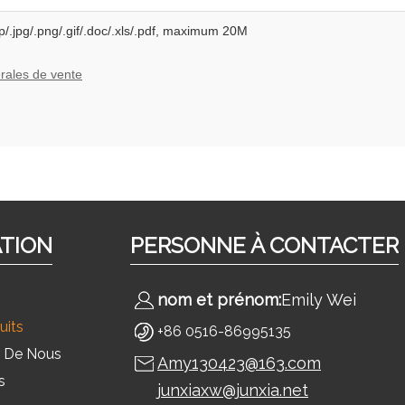
p/.jpg/.png/.gif/.doc/.xls/.pdf, maximum 20M
rales de vente
ATION
PERSONNE À CONTACTER
nom et prénom:
Emily Wei
uits
+86 0516-86995135
 De Nous
Amy130423@163.com
s
junxiaxw@junxia.net