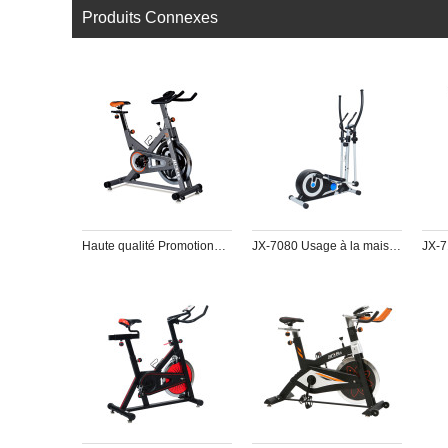
Produits Connexes
Haute qualité Promotionnel pour gym master pt fitness vélo de spinning
JX-7080 Usage à la maison Cross Trainer