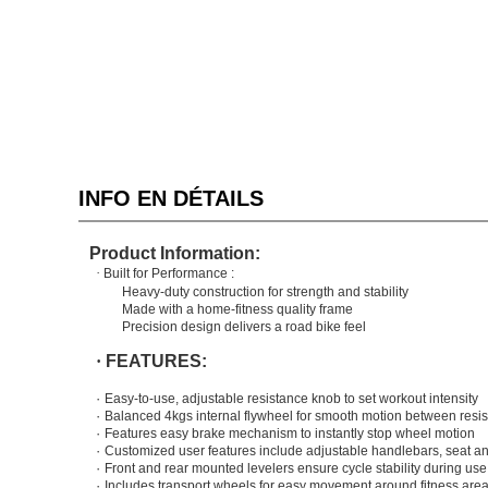
INFO EN DÉTAILS
Product Information:
·
Built for Performance
:
Heavy-duty construction for strength and stability
Made with a home-fitness
quality frame
Precision design delivers a road bike feel
·
FEATURES:
·
Easy-to-use, adjustable resistance knob to set workout intensity
·
Balanced
4
kgs
internal
flywheel for smooth motion between resi
·
Features easy brake mechanism to instantly stop wheel motion
·
Customized user features include adjustable handlebars, seat a
·
Front and rear mounted levelers ensure cycle stability during use
·
Includes transport wheels for easy movement around fitness area 