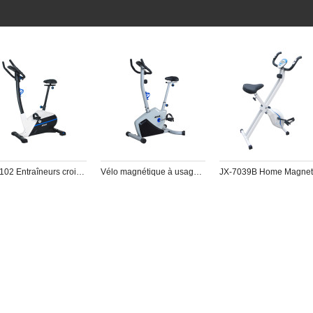
JX-7102 Entraîneurs croisés à usage domestique
Vélo magnétique à usage domestique JX-7101