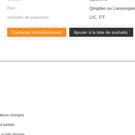
Port
Qingdao ou Lianyunga
modalité de paiement
L/C, T/T
Contactez immédiatement
Ajouter à la liste de souhaits
stance changes
nd pedals
or into storage