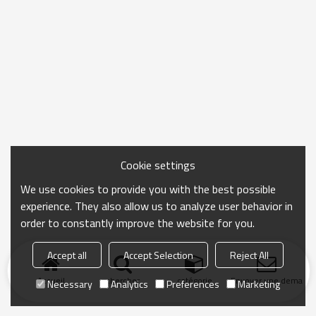
Cookie settings
We use cookies to provide you with the best possible
experience. They also allow us to analyze user behavior in
order to constantly improve the website for you.
Accept all
Accept Selection
Reject All
Accueil
chercher
catégorie
Envoyer une demand
Necessary
Analytics
Preferences
Marketing