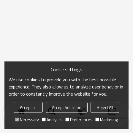
Cookie settings
We use cookies to provide you with the best possible
experience. They also allow us to analyze user behavior in
order to constantly improve the website for you.
Accept all
Accept Selection
Reject All
Accueil
chercher
catégorie
Envoyer une demand
Necessary
Analytics
Preferences
Marketing