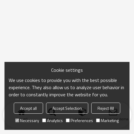
Cookie settings
We use cookies to provide you with the best possible
experience. They also allow us to analyze user behavior in
order to constantly improve the website for you.
Accept all
Accept Selection
Reject All
Accueil
chercher
catégorie
Envoyer une demand
Necessary
Analytics
Preferences
Marketing