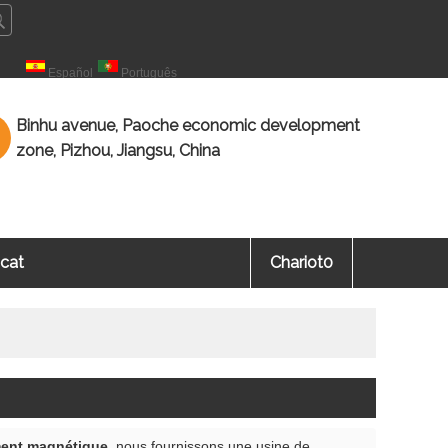
çais
Español
Português
Binhu avenue, Paoche economic development
zone, Pizhou, Jiangsu, China
icat
Chariot
0
ment magnétique
, nous fournissons une usine de