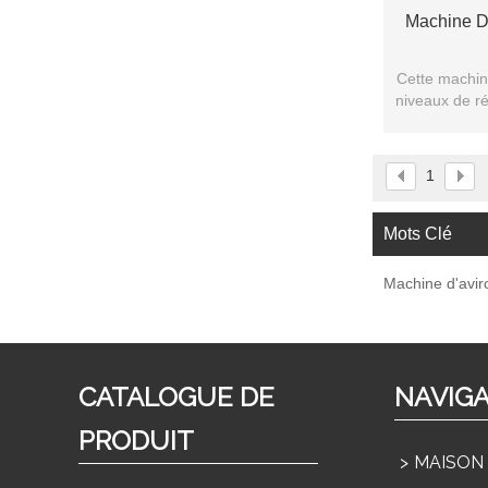
Machine 
Cette machin
niveaux de r
atteindre vot
1
Mots Clé
Machine d'avi
CATALOGUE DE
NAVIG
PRODUIT
MAISON