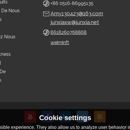
uits
+86 0516-86995135
 De Nous
Amy130423@163.com
s
junxiaxw@junxia.net
8618260768868
ez Nous
weiminft
tness
t
 De
n
Cookie settings
ible experience. They also allow us to analyze user behavior in