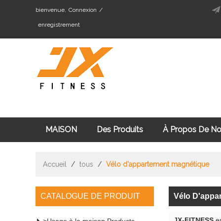
bienvenue,
Connexion
/
enregistrement
MAISON
Des Produits
À Propos De N
Cardio Fitness Équipement
Machine De Mus
Accueil
/
tous
/
Vélo d'appartement magnétique
CATALOGUE DE PRODUIT
Vélo D'appa
JX-FITNESS
es