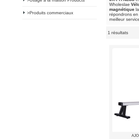
Usage à la maison Products
Wholeslae
Vél
magnétique
la
Produits commerciaux
répondrons en 
meilleur servic
1 résultats
vitrine
AJO