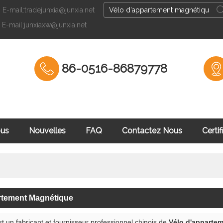
E-mail:tradejunxia@junxia.net
Français
E-mail:junxiaxw@junxia.net
English
Fran
86-0516-86879778
ous
Nouvelles
FAQ
Contactez Nous
Certif
culation
rtement Magnétique
t un fabricant et fournisseur professionnel chinois de
Vélo d'apparte