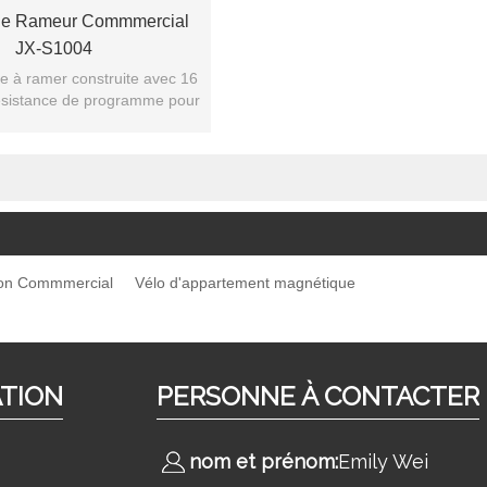
De Rameur Commmercial
JX-S1004
e à ramer construite avec 16
ésistance de programme pour
re plus haut niveau de confort
de
ron Commmercial
Vélo d'appartement magnétique
ATION
PERSONNE À CONTACTER
nom et prénom:
Emily Wei