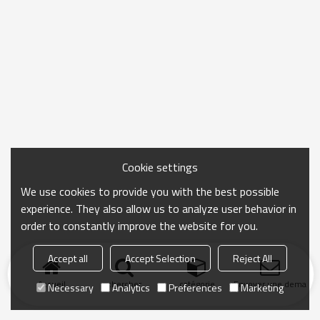
Cookie settings
We use cookies to provide you with the best possible
experience. They also allow us to analyze user behavior in
order to constantly improve the website for you.
Accept all
Accept Selection
Reject All
Accueil
chercher
catégorie
Envoyer une demand
Necessary
Analytics
Preferences
Marketing