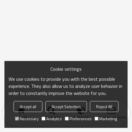
Cookie settings
We use cookies to provide you with the best possible
experience. They also allow us to analyze user behavior in
order to constantly improve the website for you.
Accept all
Accept Selection
Reject All
Accueil
chercher
catégorie
Envoyer une demand
Necessary
Analytics
Preferences
Marketing