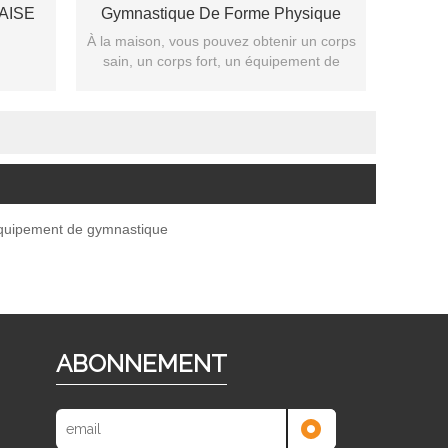
AISE
Gymnastique De Forme Physique
À la maison, vous pouvez obtenir un corps
sain, un corps fort, un équipement de
gymnastique à usage multiple.
quipement de gymnastique
ABONNEMENT