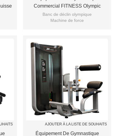
uisse
Commercial FITNESS Olympic
Decline Bench
Banc de déclin olympique
Machine de force
spring
OUHAITS
AJOUTER À LA LISTE DE SOUHAITS
ue
Équipement De Gymnastique