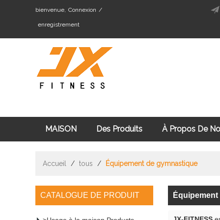
bienvenue,
Connexion
/
enregistrement
MAISON
Des Produits
À Propos De N
Cardio Fitness Équipement
Machine De Mus
Accueil
/
tous
/
Équipement de gymnastique
CATALOGUE DE PRODUIT
Équipement
JX-FITNESS
es