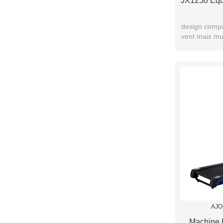
JX1250 Équ
design compa
vent mais mu
AJO
Machine 