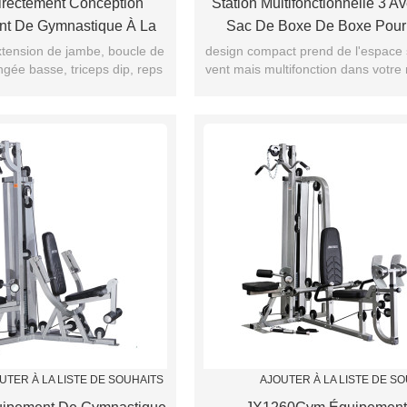
irectement Conception
Station Multifonctionnelle 3 A
t De Gymnastique À La
Sac De Boxe De Boxe Pour
son Vente Chaude
Gymnastique À La Maiso
xtension de jambe, boucle de
design compact prend de l'espace 
ngée basse, triceps dip, reps
vent mais multifonction dans votre
at pull down et ab crunches
UTER À LA LISTE DE SOUHAITS
AJOUTER À LA LISTE DE S