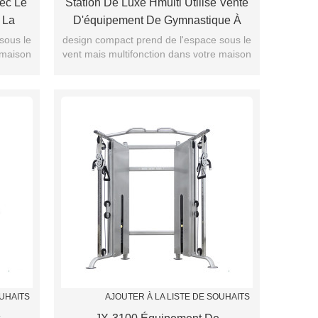
vec Le
Station De Luxe Hmulti Utilisé Vente
 La
D'équipement De Gymnastique À
n
Domicile Pour Un Usage Domestique
sous le
design compact prend de l'espace sous le
 maison
vent mais multifonction dans votre maison
OUHAITS
AJOUTER À LA LISTE DE SOUHAITS