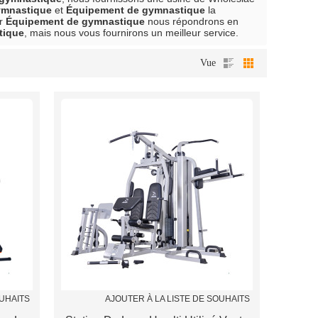
ymnastique
et
Équipement de gymnastique
la
ur
Équipement de gymnastique
nous répondrons en
tique
, mais nous vous fournirons un meilleur service.
Vue
OUHAITS
AJOUTER À LA LISTE DE SOUHAITS