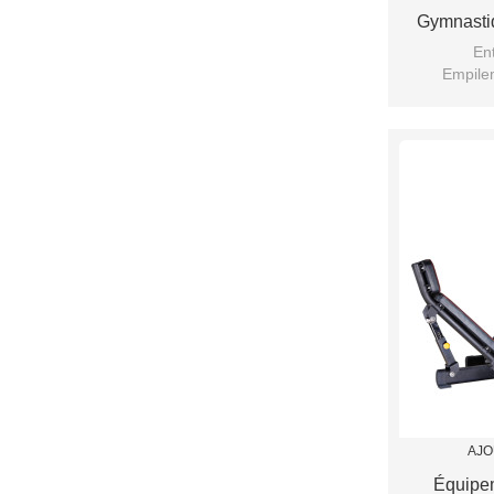
Gymnastiq
Ent
Empilem
AJO
Équipe