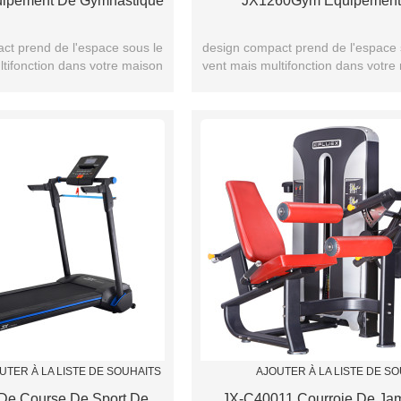
ipement De Gymnastique
JX1260Gym Équipement
ct prend de l'espace sous le
design compact prend de l'espace 
ltifonction dans votre maison
vent mais multifonction dans votre
UTER À LA LISTE DE SOUHAITS
AJOUTER À LA LISTE DE S
De Course De Sport De
JX-C40011 Courroie De Ja