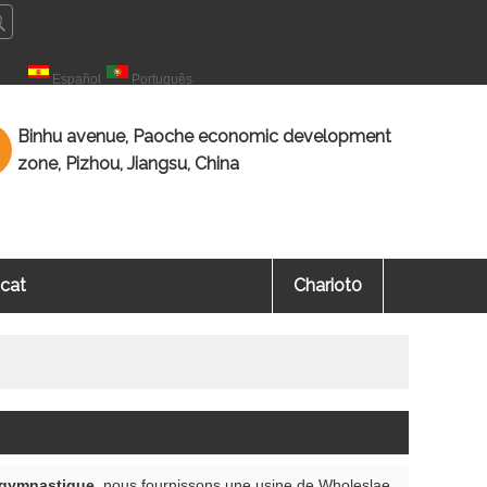
çais
Español
Português
Binhu avenue, Paoche economic development
zone, Pizhou, Jiangsu, China
icat
Chariot
0
 gymnastique
, nous fournissons une usine de Wholeslae