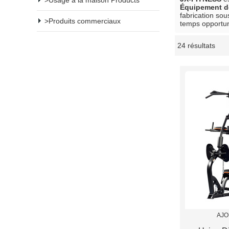
Usage à la maison Products
Équipement d
fabrication sou
Produits commerciaux
temps opportun
24 résultats
vitrine
AJO