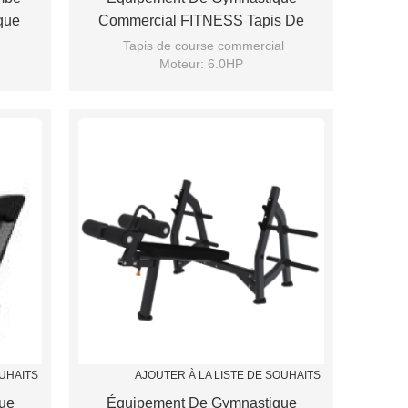
que
Commercial FITNESS Tapis De
Course Commercial
Tapis de course commercial
Moteur: 6.0HP
spring
OUHAITS
AJOUTER À LA LISTE DE SOUHAITS
ue
Équipement De Gymnastique