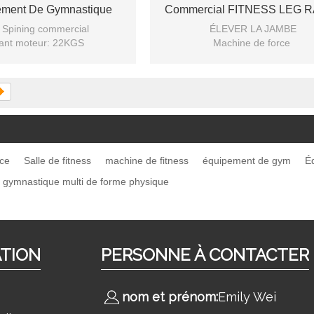
ement De Gymnastique
Commercial FITNESS LEG R
FITNESS
 Spining commercial
ÉLEVER LA JAMBE
ant moteur: 22KGS
Machine de force
Salle de gym puissante
rce
Salle de fitness
machine de fitness
équipement de gym
É
 gymnastique multi de forme physique
ATION
PERSONNE À CONTACTER
nom et prénom:
Emily Wei