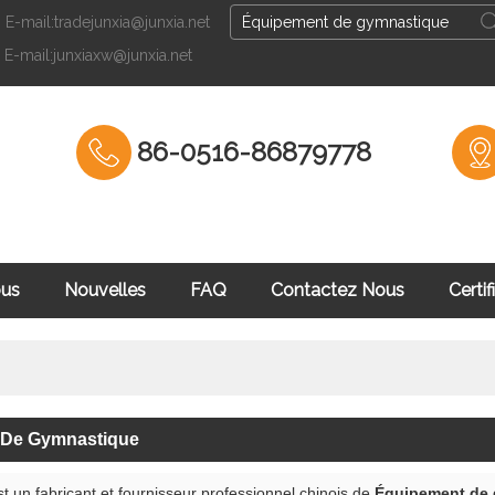
E-mail:tradejunxia@junxia.net
Français
E-mail:junxiaxw@junxia.net
English
Fran
86-0516-86879778
ous
Nouvelles
FAQ
Contactez Nous
Certif
culation
 De Gymnastique
t un fabricant et fournisseur professionnel chinois de
Équipement de