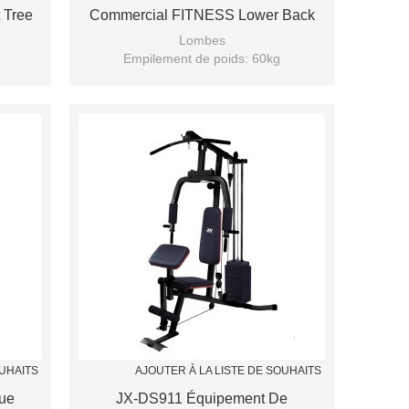
 Tree
Commercial FITNESS Lower Back
Lombes
Empilement de poids: 60kg
Siège de réglage de support d'airspring
OUHAITS
AJOUTER À LA LISTE DE SOUHAITS
ue
JX-DS911 Équipement De