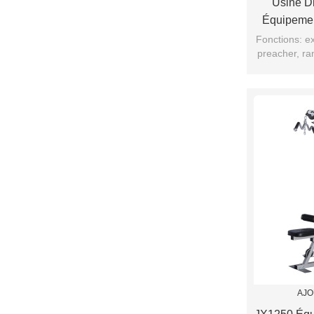
Usine D
Équipemen
Mai
Fonctions: e
preacher, ra
d'épaule, l
AJO