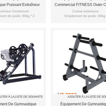
ue Puissant Entraîneur
Commercial FITNESS Outer C
Fonctionnel
raîneur fonctionnel
Cuisse extérieure
ent de poids: 80kg * 2
Empilement de poids: 60kg
Siège de réglage de support d'air
UTER À LA LISTE DE SOUHAITS
AJOUTER À LA LISTE DE S
ment De Gymnastique
Équipement De Gymnastiq