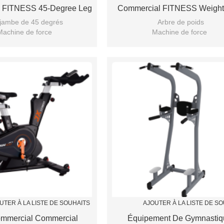
 FITNESS 45-Degree Leg
Commercial FITNESS Weight
Press
 jambe de 45 degrés
Arbre de poids
Machine de force
Machine de force
Salle de gym puissante
UTER À LA LISTE DE SOUHAITS
AJOUTER À LA LISTE DE S
mmercial Commercial
Équipement De Gymnastiq