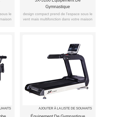
JX-3100 Équipement De
Gymnastique
sous le
design compact prend de l'espace sous le
 maison
vent mais multifonction dans votre maison
OUHAITS
AJOUTER À LA LISTE DE SOUHAITS
mbe
Équipement De Gymnastique