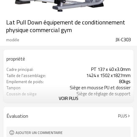
Lat Pull Down équipement de conditionnement
physique commercial gym
JX-C303
modèle
propriété
PT 137 x 40 x3.0mm
Cadre principal:
1424 x 1502 x1827mm
Taille de l'assemblage:
80kgs
Empilement de poids:
Siège en mousse PU et dossier
Tampon
Siège de réglage de support
Coussin de siège
VOIR PLUS
d'airspring
Boîtier en bois / boîte brune
Paquet
225
Poids net
Évaluation
PLUS
1550x840x300 / 1400x875x430
Taille de boîte
Équipement commercial de
Nom du produit
gymnastique Équipement de
AJOUTER UN COMMENTAIRE
FITNESS AB Crun