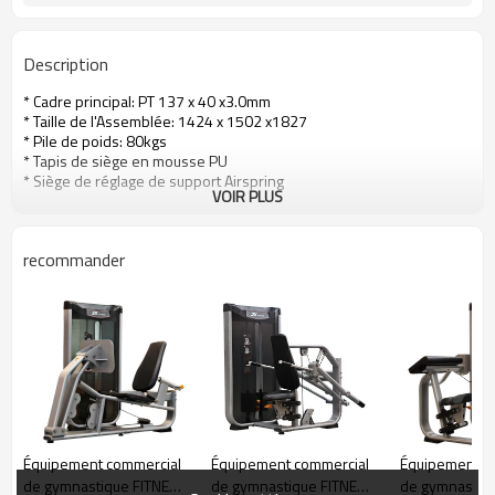
Lat Pull Down
Fonction de description
Description
* Cadre principal: PT 137 x 40 x3.0mm
* Taille de l'Assemblée: 1424 x 1502 x1827
* Pile de poids: 80kgs
* Tapis de siège en mousse PU
* Siège de réglage de support Airspring
VOIR PLUS
recommander
Équipement commercial
Équipement commercial
Équipement c
de gymnastique FITNESS
de gymnastique FITNESS
de gymnastiq