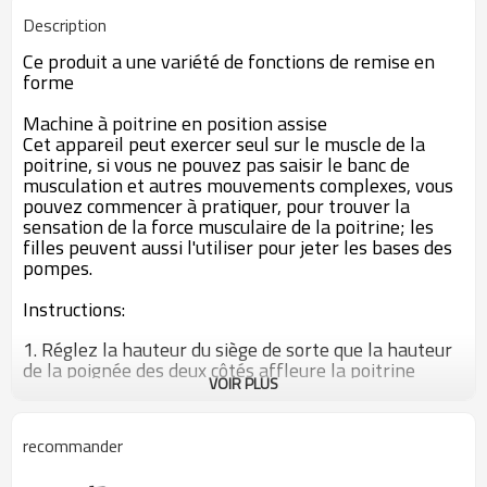
Description
Ce produit a une variété de fonctions de remise en
forme
Machine à poitrine en position assise
Cet appareil peut exercer seul sur le muscle de la
poitrine, si vous ne pouvez pas saisir le banc de
musculation et autres mouvements complexes, vous
pouvez commencer à pratiquer, pour trouver la
sensation de la force musculaire de la poitrine; les
filles peuvent aussi l'utiliser pour jeter les bases des
pompes.
Instructions:
1. Réglez la hauteur du siège de sorte que la hauteur
de la poignée des deux côtés affleure la poitrine
VOIR PLUS
inférieure
2. Poitrine, serrage dos d'épaules, près de l'arrière,
recommander
pour maintenir cette position pour lancer l'adhérence