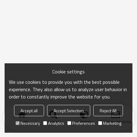
Cookie settings
We use cookies to provide you with the best possible
experience. They also allow us to analyze user behavior in
order to constantly improve the website for you.
Accept all
Accept Selection
Reject All
Accueil
chercher
catégorie
Envoyer une demand
Necessary
Analytics
Preferences
Marketing