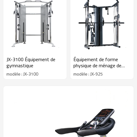
JX-3100 Équipement de
Équipement de forme
gymnastique
physique de ménage de
haute qualité de ménage
modèle : JX-3100
modèle : JX-925