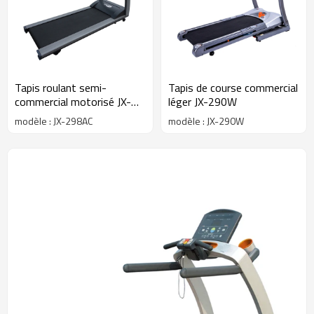
Tapis roulant semi-
Tapis de course commercial
commercial motorisé JX-
léger JX-290W
298AC
modèle : JX-298AC
modèle : JX-290W