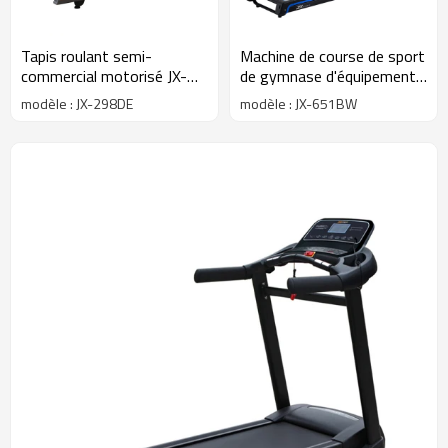
Tapis roulant semi-
Machine de course de sport
commercial motorisé JX-
de gymnase d'équipement
298DE
de gymnastique / tapis
modèle : JX-298DE
modèle : JX-651BW
roulant